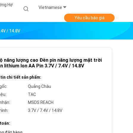
ờng Hợ
Vietnamese
Yêu cầu báo giá
.4V / 14.8V
ộ năng lượng cao Đèn pin năng lượng mặt trời
n lithium Ion AA Pin 3.7V / 7.4V / 14.8V
tin chi tiết sản phẩm:
gốc:
Quảng Châu
iệu:
TAC
nhận:
MSDS REACH
hình:
3.7V / 7.4V / 14.8V
toán:
ng đặt hàng