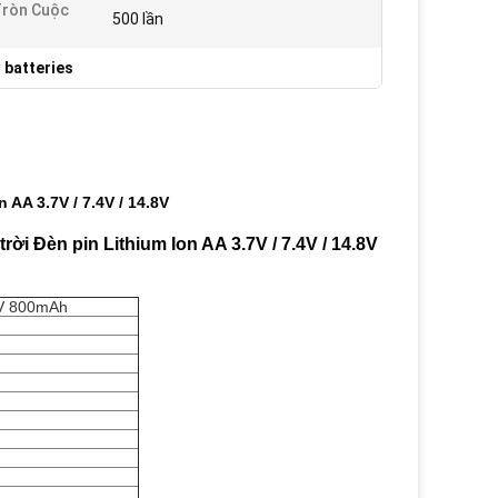
Tròn Cuộc
500 lần
t batteries
AA 3.7V / 7.4V / 14.8V
ời Đèn pin Lithium Ion AA 3.7V / 7.4V / 14.8V
.7V 800mAh