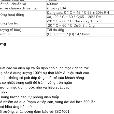
ắt tiêu chuẩn xả
400mA
o vệ chuyến đi hiện tại
khoảng 10A
Đang sạc, 0 ° C ~ 45 ° C;65 ± 20% RH
ường hoạt động
Xả, -20 ° C ~ 60 ° C;65 ± 20% RH
-20 ° C ~ 60 ° C;Chưa đầy 1 tháng
ường lưu trữ
-20 ° C ~ 60 ° C;Dưới 3 tháng
lượng tế bào)
Tối đa 48g
hước ô
(L) 50,0mm * (D) 14,50mm
rưng
uất cao và điện áp xả ổn định cho cùng một kích thước
g các ô dung lượng 100% sự thật Mức A, hiệu suất cao
 hoặc không có pcb đáp ứng thiết kế của khách hàng
c co nhiệt trong suốt để tránh vòng tròn ngắn
lượng nhẹ, kích thước nhỏ và hiệu suất cao
ở nhỏ
 năng lượng cao, tự phóng điện thấp
ô nhiễm đã qua Phạm vi tiếp cận, vòng đời dài hơn 500 lần
có hiệu ứng bộ nhớ
ất xưởng, chất lượng đảm bảo với ISO4001