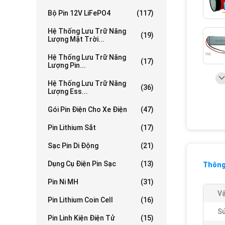
Bộ Pin 12V LiFePO4
(117)
Hệ Thống Lưu Trữ Năng
(19)
Lượng Mặt Trời...
Hệ Thống Lưu Trữ Năng
(17)
Lượng Pin...
Hệ Thống Lưu Trữ Năng
(36)
Lượng Ess...
Gói Pin Điện Cho Xe Điện
(47)
Pin Lithium Sắt
(17)
Sạc Pin Di Động
(21)
Dụng Cụ Điện Pin Sạc
(13)
Thông 
Pin Ni MH
(31)
Vậ
Pin Lithium Coin Cell
(16)
Sứ
Pin Linh Kiện Điện Tử
(15)