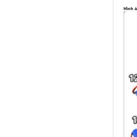
Hình ả