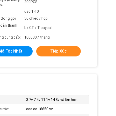
200PCS
ểu:
:
usd 1-10
t đóng gói:
50 chiếc / hộp
hoản thanh
L / CT / T paypal
ng cung cấp:
100000 / tháng
Giá Tốt Nhất
Tiếp Xúc
3.7v 7.4v 11.1v 14.8v và lớn hơn
hước:
aaa aa 18650 vv