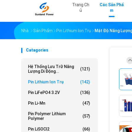
Trang Ch
Các Sản Phẩ
Ủ
M
Nhà
Sản Phẩm
Pin Lithium Ion Trụ
Mật Độ Năng Lượng 
Catagories
Hệ Thống Lưu Trữ Năng
(121)
Lượng Di Động...
Pin Lithium Ion Trụ
(142)
Pin LiFePO4 3.2V
(136)
Pin Li-Mn
(47)
Pin Polymer Lithium
(57)
Polymer
Pin LiSOCl2
(66)