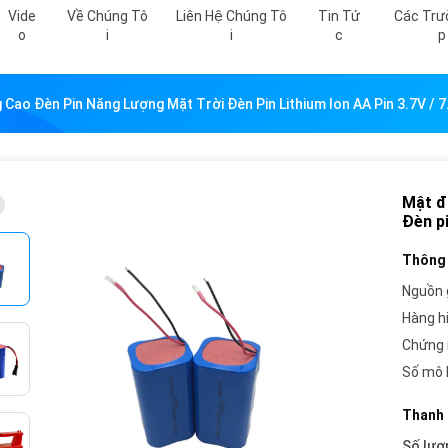
Vide
Về Chúng Tô
Liên Hệ Chúng Tô
Tin Tứ
Các Trư
O
I
I
C
P
Cao Đèn Pin Năng Lượng Mặt Trời Đèn Pin Lithium Ion AA Pin 3.7V / 7
Mật đ
Đèn pi
Thông 
Nguồn 
Hàng h
Chứng 
Số mô 
Thanh 
Số lượ