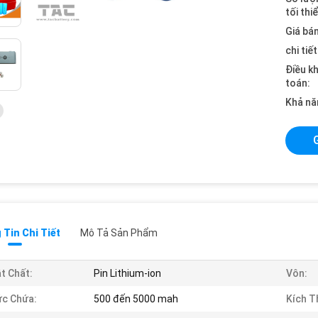
tối thi
Giá bán
chi tiế
Điều k
toán:
Khả nă
Tin Chi Tiết
Mô Tả Sản Phẩm
t Chất:
Pin Lithium-ion
Vôn:
c Chứa:
500 đến 5000 mah
Kích T