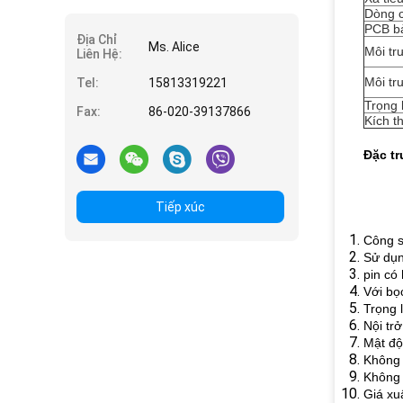
Dòng c
PCB bả
Địa Chỉ
Ms. Alice
Môi tr
Liên Hệ:
Môi tr
Tel:
15813319221
Trọng 
Fax:
86-020-39137866
Kích t
Đặc t
Tiếp xúc
Công s
Sử dụn
pin có
Với
bọ
Trọng 
Nội tr
Mật độ
Không 
Không 
Giá xu