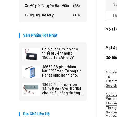
S
Xe Đẩy Di Chuyển Ban Đầu
(63)
E-Cig Big Battery
(18)
Là
Mô tả
Sản Phẩm Tốt Nhất
Mật độ
Bộ pin lithium ion cho
thiết bị viễn thông
18650 13.2AH 3.7V
Dữ liệ
18650 Bộ pin lithium-
ion 3350mah Tương tự
Gõ ph
Panasonic dành cho
Tủ
đèn chiếu sáng đầu xe
Định m
đạp
18650 Pin lithium Ion
Sức ch
14.8v 5.6ah Với UL2054
cho chiếu sáng đường
Công s
phố
Stanar
Phí tiê
Thời g
Xả điệ
Địa Chỉ Liên Hệ
Xả tiê