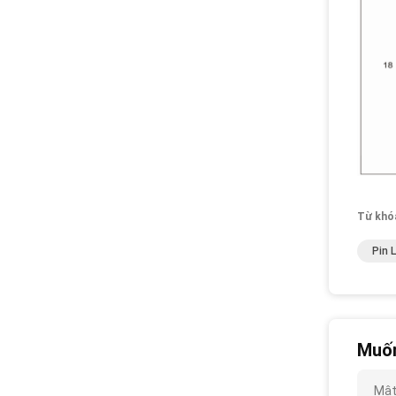
Từ khó
Pin 
Muốn
Mật