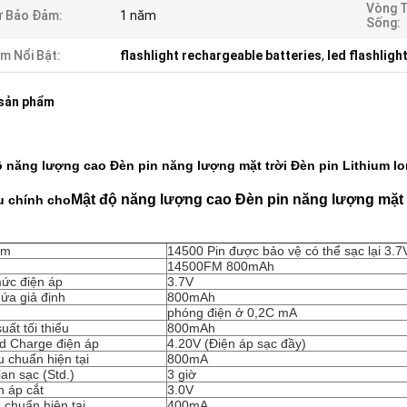
Vòng 
ự Bảo Đảm:
1 năm
Sống:
m Nổi Bật:
flashlight rechargeable batteries
,
led flashligh
 sản phẩm
 năng lượng cao Đèn pin năng lượng mặt trời Đèn pin Lithium Ion 
Mật độ năng lượng cao Đèn pin năng lượng mặt tr
u chính cho
ím
14500 Pin được bảo vệ có thể sạc lại 3
14500FM 800mAh
ức điện áp
3.7V
ứa giả định
800mAh
phóng điện ở 0,2C mA
uất tối thiểu
800mAh
d Charge điện áp
4.20V (Điện áp sạc đầy)
u chuẩn hiện tại
800mA
ian sạc (Std.)
3 giờ
n áp cắt
3.0V
u chuẩn hiện tại
400mA