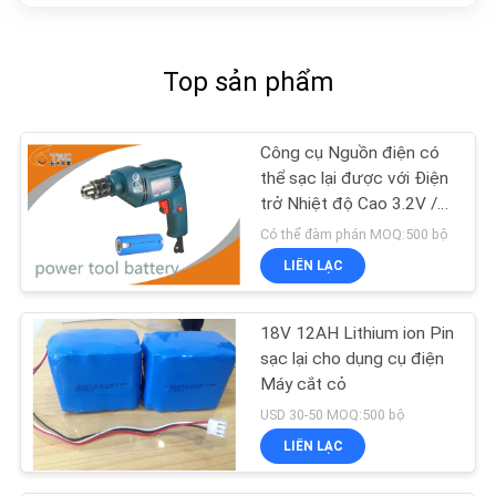
Top sản phẩm
Công cụ Nguồn điện có
thể sạc lại được với Điện
trở Nhiệt độ Cao 3.2V /
3.7V / 7.4V
Có thể đàm phán MOQ:500 bộ
LIÊN LẠC
18V 12AH Lithium ion Pin
sạc lại cho dụng cụ điện
Máy cắt cỏ
USD 30-50 MOQ:500 bộ
LIÊN LẠC