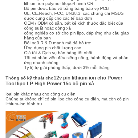
GIÁ
lithium-ion polymer lifepo4 nimh CR
Bộ pin được bảo vệ bằng bảng bảo vệ PCB
UL, CE.Reach, FCC, UN38.3, các chứng chỉ MSDS
được cung cấp cho các tế bào đơn
SƠ
OEM / ODM có sẵn, bất kể kích thước đặc biệt của
công suất hoặc dòng xả
ĐỒ
công nghiệp cơ sở cho pin lipo, đáp ứng nhu cầu giao
hàng của bạn
Đội ngũ R & D mạnh mẽ để hỗ trợ
TRANG
Ứng dụng pin chất lượng cao
Giá tốt & Dịch vụ bán hàng tốt nhất
WEB
Tất cả nhân viên đều siêng năng, hành động và phản
ứng nhanh chóng.
Tỷ lệ tự giải phóng thấp, dưới 3% mỗi tháng.
PRIVACY
12v pin lithium ion cho Power
Thông số kỹ thuật cho
Tool lipo LP High Power 15c bộ pin xả
POLICY
loại pin khác nhau cho công cụ điện
Chúng ta không chỉ có pin lipo cho công cụ điện, mà còn có pin
lithium-ion hình trụ