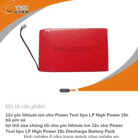
HỆ
CHÚNG
TÔI
TIN
TỨC
CÁC
TRƯỜNG
HỢP
Mô tả sản phẩm
YÊU
12v pin lithium ion cho Power Tool lipo LP High Power 15c
CẦU
bộ pin xả
lợi thế của chúng tôi cho pin lithium ion 12v cho Power
BÁO
Tool lipo LP High Power 15c Discharge Battery Pack
Kinh nghiệm 8 năm trong ngành công nghiệp pin