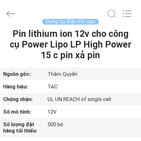
2011
-
2026
Guang
Zhou
Dụng cụ điện Pin sạc
Sunland
New
Energy
Pin lithium ion 12v cho công
TRANG
Technology
Co.,
cụ Power Lipo LP High Power
CHỦ
Ltd..
All
Rights
15 c pin xả pin
Reserved.
CÁC
SẢN
Nguồn gốc:
Thâm Quyến
PHẨM
Hàng hiệu:
TAC
Chứng nhận:
UL UN REACH of single cell
VIDEO
Số mô hình:
12V
VỀ
Số lượng đặt
500 bộ
hàng tối thiểu:
CHÚNG