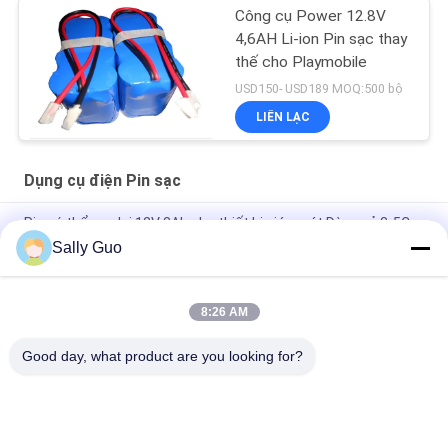
Công cụ Power 12.8V
4,6AH Li-ion Pin sạc thay
thế cho Playmobile
USD150- USD189 MOQ:500 bộ
LIÊN LẠC
Dụng cụ điện Pin sạc
Pin có thể sạc lại 12V 3Ah cho thiết bị giám sát Dòng xả 3-5C
Sally Guo
Pin Lithium, 18650 11.1 V 6.6Ah Bộ pin Li-Ion dành cho Công cụ
Xe Ô tô
8:26 AM
LiFePO4 Dụng cụ điện Pin sạc 12V 16Ah cho sản phẩm năng
lượng mặt trời
Good day, what product are you looking for?
Danh mục phổ biến
Tất cả
các