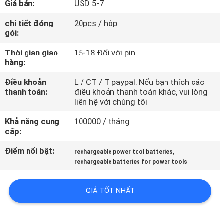
Giá bán:
USD 5-7
TÔI
chi tiết đóng
20pcs / hộp
gói:
THAM
Thời gian giao
15-18 Đối với pin
QUAN
hàng:
NHÀ
Điều khoản
L / CT / T paypal. Nếu bạn thích các
MÁY
thanh toán:
điều khoản thanh toán khác, vui lòng
liên hệ với chúng tôi
KIỂM
Khả năng cung
100000 / tháng
cấp:
SOÁT
Điểm nổi bật:
,
CHẤT
rechargeable power tool batteries
rechargeable batteries for power tools
LƯỢNG
GIÁ TỐT NHẤT
LIÊN