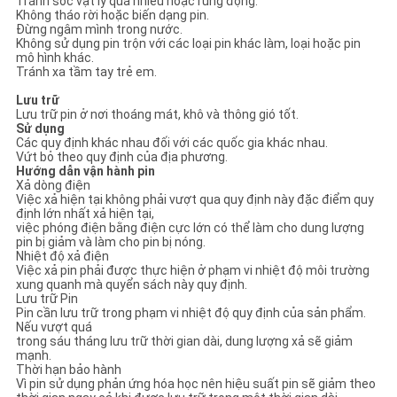
Tránh sốc vật lý quá nhiều hoặc rung động.
Không tháo rời hoặc biến dạng pin.
Đừng ngâm mình trong nước.
Không sử dụng pin trộn với các loại pin khác làm, loại hoặc pin
mô hình khác.
Tránh xa tầm tay trẻ em.
Lưu trữ
Lưu trữ pin ở nơi thoáng mát, khô và thông gió tốt.
Sử dụng
Các quy định khác nhau đối với các quốc gia khác nhau.
Vứt bỏ theo quy định của địa phương.
Hướng dẫn vận hành pin
Xả dòng điện
Việc xả hiện tại không phải vượt qua quy định này đặc điểm quy
định lớn nhất xả hiện tại,
việc phóng điện bằng điện cực lớn có thể làm cho dung lượng
pin bị giảm và làm cho pin bị nóng.
Nhiệt độ xả điện
Việc xả pin phải được thực hiện ở phạm vi nhiệt độ môi trường
xung quanh mà quyển sách này quy định.
Lưu trữ Pin
Pin cần lưu trữ trong phạm vi nhiệt độ quy định của sản phẩm.
Nếu vượt quá
trong sáu tháng lưu trữ thời gian dài, dung lượng xả sẽ giảm
mạnh.
Thời hạn bảo hành
Vì pin sử dụng phản ứng hóa học nên hiệu suất pin sẽ giảm theo