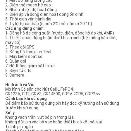
1. Mật độ năng lượng cao
GIÁ
2. Điện thế mạch hở cao
3. Nhiều nhiệt độ hoạt động
4. Điện áp và dòng điện hoạt động ổn định
5. Thời gian vận hành dài
SƠ
6. Tỷ lệ tự xả thấp (ít hơn 2% mỗi năm ở 20 ° C).
Các ứng dụng chính:
ĐỒ
1. Đồng hồ đo công suất (nước, điện, đồng hồ đo khí, AMR)
2. Thiết bị báo động hoặc thiết bị an ninh (hệ thống báo khói,
TRANG
máy dò)
3. Theo dõi GPS
WEB
4. Đồng hồ thời gian Teal
5. Máy kiểm soát số
6. Quân đội
7. Hệ thống giám sát từ xa
PRIVACY
8. Điện tử ô tô
9. Camera
POLICY
... ...
Hình ảnh và Vẽ:
Mô hình Có sẵn cho Nút Cell LIFePO4:
CR123A, CR2, CRV3, CR14500, CR9V, 2CR5, CRP2 vv
Cảnh báo khi sử dụng
Để đảm bảo sử dụng đúng pin hãy đọc kỹ hướng dẫn sử dụng
trước khi sử dụng.
Xử lý
Không vạch trần, vứt bỏ pin trong lửa.
Không đặt pin vào bộ sạc hoặc thiết bị có kết nối sai.
Tránh pin ngắn