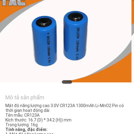
HỆ
CHÚNG
TÔI
TIN
TỨC
CÁC
TRƯỜNG
HỢP
Mô tả sản phẩm
Mật độ năng lượng cao 3.0V CR123A 1300mAh Li-MnO2 Pin có
YÊU
thời gian hoạt động dài
Tên mẫu: CR123A
CẦU
Kích thước: 16.7 (D) * 34.2 (H)) mm
Trọng lượng: 16g
BÁO
Tính năng, đặc điểm: