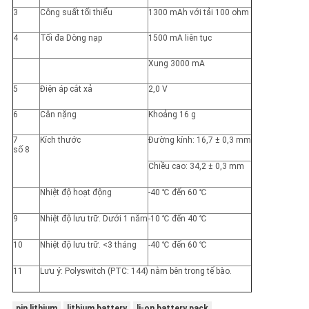
3
Công suất tối thiểu
1300 mAh với tải 100 ohm
4
Tối đa Dòng nạp
1500 mA liên tục
Xung 3000 mA
5
Điện áp cắt xả
2,0 V
6
Cân nặng
Khoảng 16 g
7
Kích thước
Đường kính: 16,7 ± 0,3 mm
số 8
Chiều cao: 34,2 ± 0,3 mm
Nhiệt độ hoạt động
-40 ℃ đến 60 ℃
9
Nhiệt độ lưu trữ. Dưới 1 năm
-10 ℃ đến 40 ℃
10
Nhiệt độ lưu trữ. <3 tháng
-40 ℃ đến 60 ℃
11
Lưu ý: Polyswitch (PTC: 144) nằm bên trong tế bào.
pin lithium
lithium battery
li-on battery pack