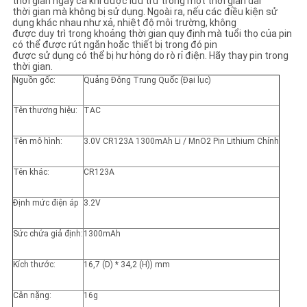
thời gian ngay cả khi được lưu trữ trong một thời gian dài
thời gian mà không bị sử dụng. Ngoài ra, nếu các điều kiện sử
dụng khác nhau như xả, nhiệt độ môi trường, không
được duy trì trong khoảng thời gian quy định mà tuổi thọ của pin
có thể được rút ngắn hoặc thiết bị trong đó pin
được sử dụng có thể bị hư hỏng do rò rỉ điện. Hãy thay pin trong
thời gian.
Nguồn gốc:
Quảng Đông Trung Quốc (Đại lục)
Tên thương hiệu:
TAC
Tên mô hình:
3.0V CR123A 1300mAh Li / MnO2 Pin Lithium Chính
Tên khác:
CR123A
Định mức điện áp
3.2V
Sức chứa giả định:
1300mAh
Kích thước:
16,7 (D) * 34,2 (H)) mm
Cân nặng:
16g