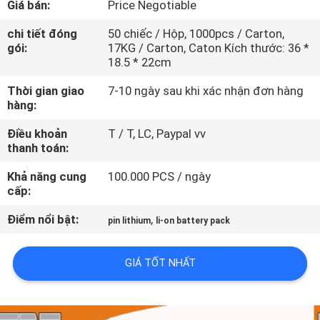
Giá bán:
Price Negotiable
TÔI
chi tiết đóng
50 chiếc / Hộp, 1000pcs / Carton,
gói:
17KG / Carton, Caton Kích thước: 36 *
THAM
18.5 * 22cm
QUAN
Thời gian giao
7-10 ngày sau khi xác nhận đơn hàng
NHÀ
hàng:
MÁY
Điều khoản
T / T, LC, Paypal vv
thanh toán:
KIỂM
Khả năng cung
100.000 PCS / ngày
cấp:
SOÁT
Điểm nổi bật:
,
CHẤT
pin lithium
li-on battery pack
LƯỢNG
GIÁ TỐT NHẤT
LIÊN