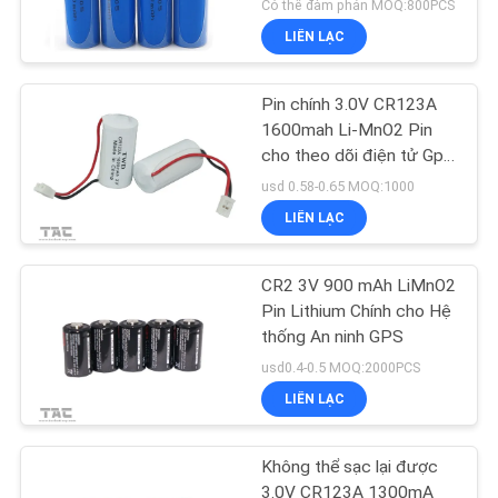
đo tiện ích, tủ khóa cửa
Có thể đàm phán MOQ:800PCS
LIÊN LẠC
Pin chính 3.0V CR123A
1600mah Li-MnO2 Pin
cho theo dõi điện tử Gps
Mater
usd 0.58-0.65 MOQ:1000
LIÊN LẠC
CR2 3V 900 mAh LiMnO2
Pin Lithium Chính cho Hệ
thống An ninh GPS
usd0.4-0.5 MOQ:2000PCS
LIÊN LẠC
Không thể sạc lại được
3.0V CR123A 1300mA