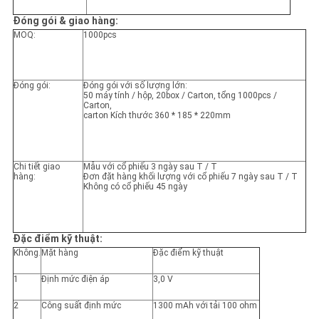
Đóng gói & giao hàng:
MOQ:
1000pcs
Đóng gói:
Đóng gói với số lượng lớn:
50 máy tính / hộp, 20box / Carton, tổng 1000pcs /
Carton,
carton Kích thước 360 * 185 * 220mm
Chi tiết giao
Mẫu với cổ phiếu 3 ngày sau T / T
hàng:
Đơn đặt hàng khối lượng với cổ phiếu 7 ngày sau T / T
Không có cổ phiếu 45 ngày
Đặc điểm kỹ thuật:
Không.
Mặt hàng
Đặc điểm kỹ thuật
1
Định mức điện áp
3,0 V
2
Công suất định mức
1300 mAh với tải 100 ohm