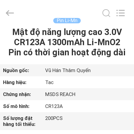
2011
-
2026
Guang
Zhou
Pin Li-Mn
Sunland
New
Energy
Mật độ năng lượng cao 3.0V
TRANG
Technology
Co.,
CR123A 1300mAh Li-MnO2
CHỦ
Ltd..
All
Rights
Pin có thời gian hoạt động dài
Reserved.
CÁC
SẢN
Nguồn gốc:
Vũ Hán Thâm Quyến
PHẨM
Hàng hiệu:
Tac
Chứng nhận:
MSDS REACH
VIDEO
Số mô hình:
CR123A
VỀ
Số lượng đặt
200PCS
hàng tối thiểu:
CHÚNG