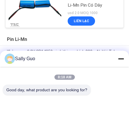
Li-Mn Pin Có Dây
usd 2.0 MOQ:1000
LIÊN LẠC
Pin Li-Mn
Không sạc 3.0V CR14250 pin Lithium chính 800mAh Với Tabs
Ứng dụng cho nhà thông minh
Sally Guo
Pin Smart Home 3000mAh 3.0V CR17505 Li-MnO2
8:18 AM
CR14505 AA Li-Mno2 Pin 1600mAh 3.0V Pin Lithium Chính Pin
Thông minh Trang chủ
Good day, what product are you looking for?
Danh mục phổ biến
Tất cả
các
Hệ Thống Lưu Trữ 
Pin Lithium Ion Trụ
Năng Lượng Di Động