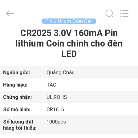
2011
-
2026
Guang
Zhou
Pin Lithium Coin Cell
Sunland
New
Energy
CR2025 3.0V 160mA Pin
TRANG
Technology
Co.,
lithium Coin chính cho đèn
CHỦ
Ltd..
All
Rights
LED
Reserved.
CÁC
SẢN
Nguồn gốc:
Quảng Châu
PHẨM
Hàng hiệu:
TAC
Chứng nhận:
UL,ROHS
VIDEO
Số mô hình:
CR1616
VỀ
Số lượng đặt
1000pcs
hàng tối thiểu:
CHÚNG