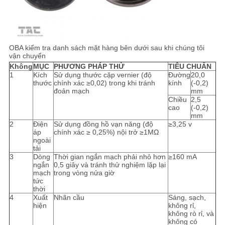
OBA kiểm tra danh sách mặt hàng bên dưới sau khi chúng tôi
vận chuyển
Không
MỤC
PHƯƠNG PHÁP THỬ
TIÊU CHUẨN
1
Kích
Sử dụng thước cặp vernier (độ
Đường
20,0
thước
chính xác ≥0,02) trong khi tránh
kính
(-0,2)
đoản mạch
mm
Chiều
2,5
cao
(-0,2)
mm
2
Điện
Sử dụng đồng hồ vạn năng (độ
≥3,25 v
áp
chính xác ≥ 0,25%) nội trở ≥1MΩ
ngoài
tải
3
Dòng
Thời gian ngắn mạch phải nhỏ hơn
≥160 mA
ngắn
0,5 giây và tránh thử nghiệm lặp lại
mạch
trong vòng nửa giờ
tức
thời
4
Xuất
Nhãn cầu
Sáng, sạch,
hiện
không rỉ,
không rò rỉ, và
không có