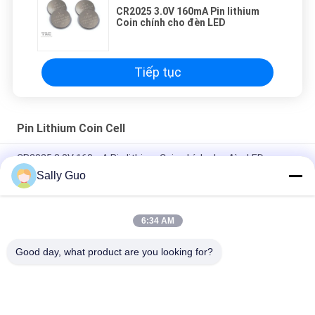
CR2025 3.0V 160mA Pin lithium
Coin chính cho đèn LED
Tiếp tục
Pin Lithium Coin Cell
CR2025 3.0V 160mA Pin lithium Coin chính cho đèn LED
Sally Guo
Pin Lithium cơ bản tái nạp ML1220 3.0V 16mAh Coin / Button
Cell With Leg
6:34 AM
CR2450 3.0V 600mA Li-Mn Pin di động sơ cấp Li-Mn dành cho
thẻ nhớ đồng hồ
Good day, what product are you looking for?
Danh mục phổ biến
Tất cả
các