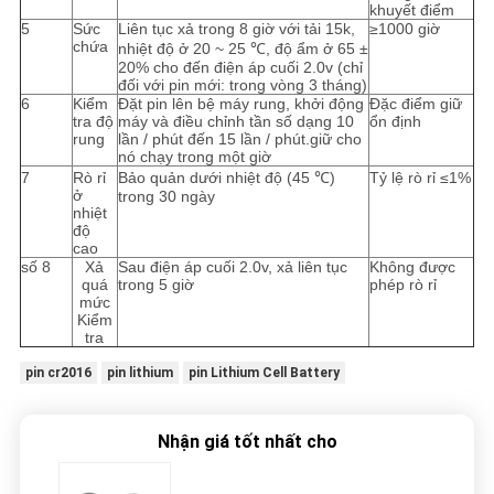
khuyết điểm
5
Sức
Liên tục xả trong 8 giờ với tải 15k,
≥1000 giờ
chứa
nhiệt độ ở 20 ~ 25 ℃, độ ẩm ở 65 ±
20% cho đến điện áp cuối 2.0v (chỉ
đối với pin mới: trong vòng 3 tháng)
6
Kiểm
Đặt pin lên bệ máy rung, khởi động
Đặc điểm giữ
tra độ
máy và điều chỉnh tần số dạng 10
ổn định
rung
lần / phút đến 15 lần / phút.giữ cho
nó chạy trong một giờ
7
Rò rỉ
Bảo quản dưới nhiệt độ (45 ℃)
Tỷ lệ rò rỉ ≤1%
ở
trong 30 ngày
nhiệt
độ
cao
số 8
Xả
Sau điện áp cuối 2.0v, xả liên tục
Không được
quá
trong 5 giờ
phép rò rỉ
mức
Kiểm
tra
pin cr2016
pin lithium
pin Lithium Cell Battery
Nhận giá tốt nhất cho