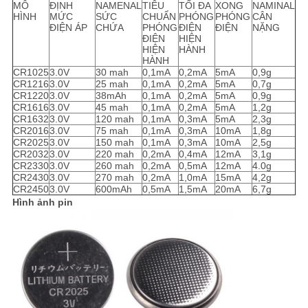
MÔ
ĐỊNH
NAMENAL
TIÊU
TỐI ĐA
XONG
NAMINAL
HÌNH
MỨC
SỨC
CHUẨN
PHÓNG
PHÓNG
CÂN
ĐIỆN ÁP
CHỨA
PHÓNG
ĐIỆN
ĐIỆN
NẶNG
ĐIỆN
HIỆN
HIỆN
HÀNH
HÀNH
CR1025
3.0V
30 mah
0,1mA
0,2mA
5mA
0,9g
CR1216
3.0V
25 mah
0,1mA
0,2mA
5mA
0,7g
CR1220
3.0V
38mAh
0,1mA
0,2mA
5mA
0,9g
CR1616
3.0V
45 mah
0,1mA
0,2mA
5mA
1,2g
CR1632
3.0V
120 mah
0,1mA
0,3mA
5mA
2,3g
CR2016
3.0V
75 mah
0,1mA
0,3mA
10mA
1,8g
CR2025
3.0V
150 mah
0,1mA
0,3mA
10mA
2,5g
CR2032
3.0V
220 mah
0,2mA
0,4mA
12mA
3,1g
CR2330
3.0V
260 mah
0,2mA
0,5mA
12mA
4.0g
CR2430
3.0V
270 mah
0,2mA
1,0mA
15mA
4,2g
CR2450
3.0V
600mAh
0,5mA
1,5mA
20mA
6,7g
Hình ảnh pin