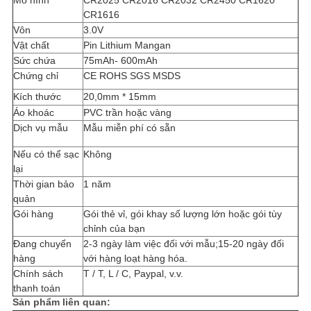
Mô hình
CR2025 CR2016 CR2032 CR2450 CR1620
GIÁ
CR1616
Vôn
3.0V
Vật chất
Pin Lithium Mangan
SƠ
Sức chứa
75mAh- 600mAh
ĐỒ
Chứng chỉ
CE ROHS SGS MSDS
Kích thước
20,0mm * 15mm
TRANG
Áo khoác
PVC trần hoặc vàng
WEB
Dịch vụ mẫu
Mẫu miễn phí có sẵn
Nếu có thể sạc
Không
PRIVACY
lại
Thời gian bảo
1 năm
POLICY
quản
Gói hàng
Gói thẻ vỉ, gói khay số lượng lớn hoặc gói tùy
chỉnh của bạn
Đang chuyển
2-3 ngày làm việc đối với mẫu;15-20 ngày đối
hàng
với hàng loạt hàng hóa.
Chính sách
T / T, L / C, Paypal, v.v.
thanh toán
Sản phẩm liên quan: