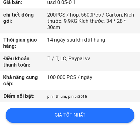
Giá bán:
usd 0.05-0.1
TÔI
chi tiết đóng
200PCS / hộp, 5600Pcs / Carton, Kích
gói:
thước: 9.9KG Kích thước: 34 * 28 *
THAM
30cm
QUAN
Thời gian giao
14 ngày sau khi đặt hàng
NHÀ
hàng:
MÁY
Điều khoản
T / T, LC, Paypal vv
thanh toán:
KIỂM
Khả năng cung
100.000 PCS / ngày
cấp:
SOÁT
Điểm nổi bật:
,
CHẤT
pin lithium
pin cr2016
LƯỢNG
GIÁ TỐT NHẤT
LIÊN