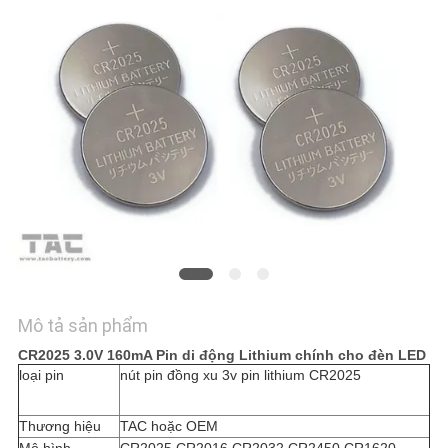
HỆ
CHÚNG
TÔI
TIN
TỨC
CÁC
TRƯỜNG
HỢP
Mô tả sản phẩm
YÊU
CR2025 3.0V 160mA Pin di động Lithium chính cho đèn LED
loại pin
nút pin đồng xu 3v pin lithium CR2025
CẦU
BÁO
Thương hiệu
TAC hoặc OEM