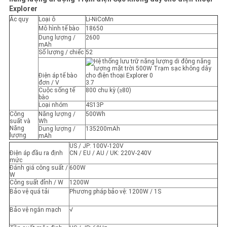
GIÁ
Explorer
Ắc quy
Loại ô
Li-NiCoMn
Mô hình tế bào
18650
SƠ
Dung lượng /
2600
mAh
Số lượng / chiếc
52
ĐỒ
TRANG
Điện áp tế bào
đơn / V
3.7
WEB
Cuộc sống tế
800 chu kỳ (≥80)
bào
Loại nhóm
4S13P
Công
Năng lượng /
500Wh
PRIVACY
suất và
Wh
Năng
Dung lượng /
135200mAh
lượng
mAh
POLICY
US / JP: 100V-120V
Điện áp đầu ra định
CN / EU / AU / UK: 220V-240V
mức
Đánh giá công suất /
600W
W
Công suất đỉnh / W
1200W
Bảo vệ quá tải
Phương pháp bảo vệ: 1200W / 1S
Bảo vệ ngắn mạch
√