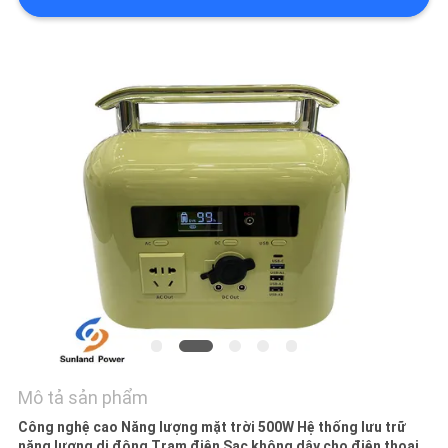
HỆ
CHÚNG
TÔI
TIN
TỨC
CÁC
TRƯỜNG
HỢP
YÊU
CẦU
Mô tả sản phẩm
BÁO
Công nghệ cao Năng lượng mặt trời 500W Hệ thống lưu trữ
năng lượng di động Trạm điện Sạc không dây cho điện thoại