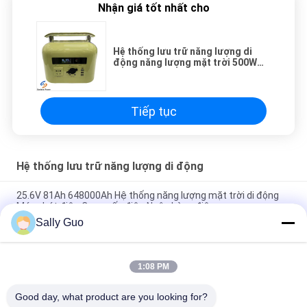
Nhận giá tốt nhất cho
Hệ thống lưu trữ năng lượng di
động năng lượng mặt trời 500W
Trạm sạc không dây cho điện
thoại Explorer
Tiếp tục
Hệ thống lưu trữ năng lượng di động
25.6V 81Ah 648000Ah Hệ thống năng lượng mặt trời di động
Máy phát điện Cung cấp điện Ngân hàng điện
Sally Guo
Hệ thống lưu trữ năng lượng di động ngoài trời Pin Lithium
2000W 3.7V
1:08 PM
Hệ thống lưu trữ năng lượng di động 1500W 3.7V 45Ah có thể
sạc lại
Good day, what product are you looking for?