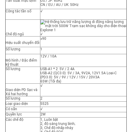
Tần suất mặc định
US / JP: 60Hz
CN / EU / AU / UK: 50Hz
Công tắc tần số
√
Chế độ ngủ
√
≥90
Hiệu suất chuyển đổi
Số lượng
1
12V / 10A
Mô hình / Đặc điểm
kỹ thuật
Số lượng
USB-A1 * 2: 5V / 2.4A
USB-A2 (QC3.0): 5V / 3A, 9V2A, 12V1.5A Loại-C
(PD3.0): 5V / 9V / 12V / 15V / 20V3A
65W (Tối đa)
√
Giao diện PD Sạc và
Xả hai hướng
Số lượng
2
Loại giao diện
5525
Có sẵn
√
Quyền lực
2W
Các chế độ
1, Luôn bật
2, độ sáng trung bình;
3, Chế độ nhấp nháy