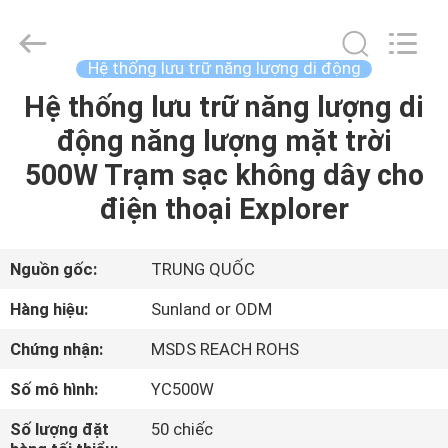
2011
-
2026
Guang
Zhou
Hệ thống lưu trữ năng lượng di động
Sunland
New
Energy
Hệ thống lưu trữ năng lượng di
TRANG
Technology
Co.,
động năng lượng mặt trời
CHỦ
Ltd..
All
Rights
500W Trạm sạc không dây cho
Reserved.
CÁC
điện thoại Explorer
SẢN
PHẨM
Nguồn gốc:
TRUNG QUỐC
Hàng hiệu:
Sunland or ODM
VIDEO
Chứng nhận:
MSDS REACH ROHS
Số mô hình:
YC500W
VỀ
CHÚNG
Số lượng đặt
50 chiếc