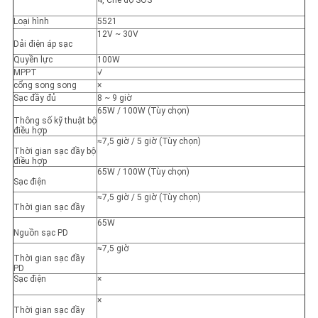
4, Chế độ SOS
Loại hình
5521
12V ~ 30V
Dải điện áp sạc
Quyền lực
100W
MPPT
√
cổng song song
×
Sạc đầy đủ
8 ~ 9 giờ
65W / 100W (Tùy chọn)
Thông số kỹ thuật bộ
điều hợp
≈7,5 giờ / 5 giờ (Tùy chọn)
Thời gian sạc đầy bộ
điều hợp
65W / 100W (Tùy chọn)
Sạc điện
≈7,5 giờ / 5 giờ (Tùy chọn)
Thời gian sạc đầy
65W
Nguồn sạc PD
≈7,5 giờ
Thời gian sạc đầy
PD
Sạc điện
×
×
Thời gian sạc đầy