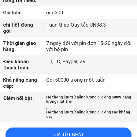
hàng tối thiểu:
TÔI
Giá bán:
usd300
THAM
chi tiết đóng
Tuân theo Quy tắc UN38.3
gói:
QUAN
Thời gian giao
7 ngày đối với pin đơn 15-20 ngày đối
NHÀ
hàng:
với bộ pin
MÁY
Điều khoản
TT, LC, Paypal, v.v.
thanh toán:
KIỂM
Khả năng cung
Gói 50000 trong một tuần
SOÁT
cấp:
CHẤT
Điểm nổi bật:
Hệ thống lưu trữ năng lượng di động 500W năng
lượng mặt trời
LƯỢNG
,
Hệ thống lưu trữ năng lượng di động sạc không
dây
LIÊN
GIÁ TỐT NHẤT