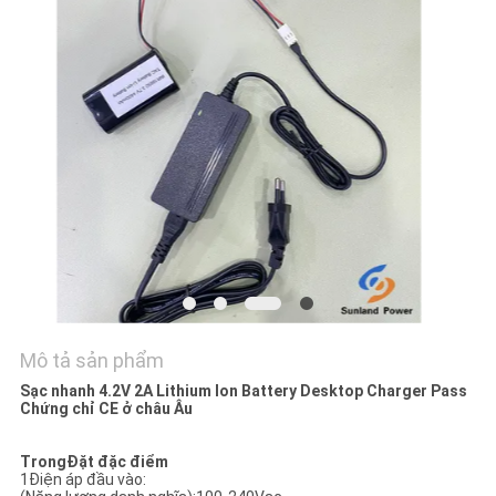
HỆ
CHÚNG
TÔI
TIN
TỨC
CÁC
TRƯỜNG
HỢP
Mô tả sản phẩm
Sạc nhanh 4.2V 2A Lithium Ion Battery Desktop Charger Pass
YÊU
Chứng chỉ CE ở châu Âu
CẦU
Trong
Đặt đặc điểm
BÁO
1Điện áp đầu vào: