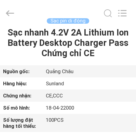
2011
-
2026
Guang
Zhou
Sạc pin di động
Sunland
New
Energy
Sạc nhanh 4.2V 2A Lithium Ion
TRANG
Technology
Co.,
Battery Desktop Charger Pass
CHỦ
Ltd..
All
Rights
Chứng chỉ CE
Reserved.
CÁC
SẢN
Nguồn gốc:
Quảng Châu
PHẨM
Hàng hiệu:
Sunland
Chứng nhận:
CE,CCC
VIDEO
Số mô hình:
18-04-22000
VỀ
Số lượng đặt
100PCS
hàng tối thiểu:
CHÚNG