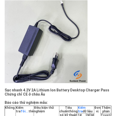
Sạc nhanh 4.2V 2A Lithium Ion Battery Desktop Charger Pass
Chứng chỉ CE ở châu Âu
Báo cáo thử nghiệm mẫu:
Không.
Kiểm
Điều kiện thử
Tiêu
Kiểm
Đơn
Thẩm
tra
Tôi...
thê
nghiệm
chuẩn
thông
tra
dữ liệu
vị
phán
số kỹ thuật
1
#
2
#
3#
Trượt/