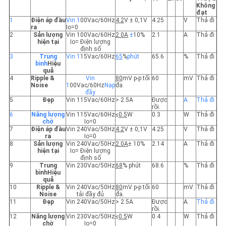
Không
đạt
1
Điện áp đầu
Vin 1
00Vac/60Hz
4
.
2
V ± 0,1V
4.25
V
Thả đi
ra
Io=0
2
Sản lượng
Vin 100Vac/60Hz
2
.0A
±
10%
2.1
A
Thả đi
hiện tại
Io= Điện lượng
định số
3
Trung
Vin 1
15Vac/60Hz
65
%
phút
65.6
%
Thả đi
bình
Hiệu
quả
4
Ripple &
Vin
8
0
mV p-p tối
60
mV
Thả đi
Noise
1
00Vac/60Hz
Nạp
đa.
đầy
5
Đẹp
Vin 115Vac/60Hz
> 2.5A
Được
A
Thả đi
rồi.
6
Năng lượng
Vin 115Vac/60Hz
≤
0.5
W
0.3
W
Thả đi
chờ
Io=0
7
Điện áp đầu
Vin 240Vac/50Hz
4
.
2
V ± 0,1V
4.25
V
Thả đi
ra
Io=0
8
Sản lượng
Vin 240Vac/50Hz
2
.0A
± 10%
2.14
A
Thả đi
hiện tại
Io= Điện lượng
định số
9
Trung
Vin 230Vac/50Hz
68
% phút
68.6
%
Thả đi
bình
Hiệu
quả
10
Ripple &
Vin 240Vac/50Hz
8
0
mV p-p tối
60
mV
Thả đi
Noise
tải đầy đủ
đa.
11
Đẹp
Vin 240Vac/50Hz
> 2.5A
Được
A
Thả đi
rồi.
12
Năng lượng
Vin 230Vac/50Hz
≤
0.5
W
0.4
W
Thả đi
chờ
Io=0