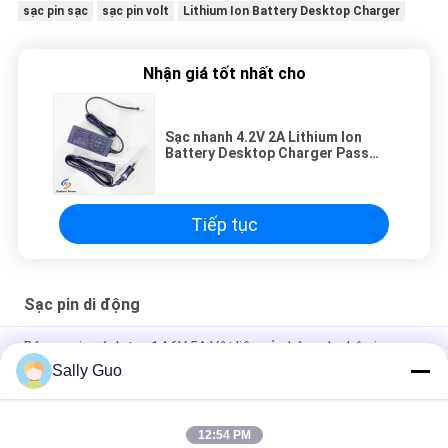
sạc pin sạc
sạc pin volt
Lithium Ion Battery Desktop Charger
Nhận giá tốt nhất cho
Sạc nhanh 4.2V 2A Lithium Ion
Battery Desktop Charger Pass
Chứng chỉ CE
Tiếp tục
Sạc pin di động
Bộ sạc pin xách tay 14.6V 5A Vật liệu vỏ nhôm cho bộ pin
LiFePO4 4S
Sally Guo
Sạc nhanh 4.2V 2A Lithium Ion Battery Desktop Charger Pass
Chứng chỉ CE
12:54 PM