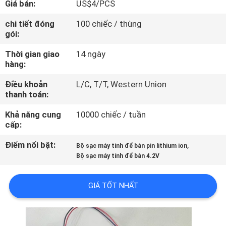
Giá bán:
US$4/PCS
TÔI
chi tiết đóng
100 chiếc / thùng
gói:
THAM
Thời gian giao
14 ngày
QUAN
hàng:
NHÀ
Điều khoản
L/C, T/T, Western Union
MÁY
thanh toán:
Khả năng cung
10000 chiếc / tuần
KIỂM
cấp:
SOÁT
Điểm nổi bật:
,
Bộ sạc máy tính để bàn pin lithium ion
CHẤT
Bộ sạc máy tính để bàn 4.2V
LƯỢNG
GIÁ TỐT NHẤT
LIÊN