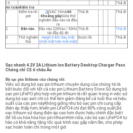
13
-
Thả đi
An toàn
Kiểm tra
1
Kiểm tra Hi-
3
K
VAC 10mA
60
Thả đi
Thả đi
pot
Khoảng giây
Giữa thử
nghiệm đầu vào và đầu
ra
2
Bắn vào.
Đầu vào 220Vac / 50Hz
Thả đi
Thả đi
tải đầy đủ 4h
3
Thử nghiệm
Heigh:0.8m Sáu mặt
Được rồi.
Thả đi
thả
(một mặt trên mỗi mặt)
Sạc nhanh 4.2V 2A Lithium Ion Battery Desktop Charger Pass
Chứng chỉ CE ở châu Âu
Bộ sạc pin lithium của chúng tôi:
Việc sử dụng bộ sạc pin lithium chuyên dụng của chúng tôi là
bắt buộc đối với tất cả các pin Lithium Battery Store.Sử dụng bộ
sạc pin LiFePO phù hợp với pin lithium là rất quan trọng vì việc sử
dụng bộ sạc axit chì có thể làm giảm đáng kể cả tuổi thọ và hiệu
suất của các pin nàyKhông giống như bộ sạc pin chì cung cấp
điện áp thấp hơn, khiến pin LiFePO4 chỉ đạt 80% công suất,Bộ
sạc lithium sử dụng điện áp cao hơn được hiệu chỉnh đặc biệt
để tối ưu hóa hóa học pin lithiumHơn nữa, các bộ sạc LiFePO4 tự
hào có khả năng tăng tốc quá trình sạc gấp năm lần, cho phép
sạc hoàn toàn chỉ trong một giờ.