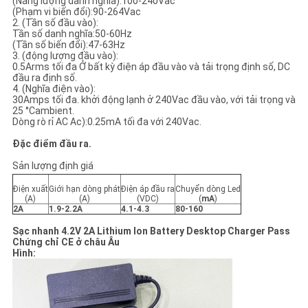
(Năng lượng danh nghĩa):100-240Vac
GIÁ
(Phạm vi biến đổi):90-264Vac
2. (Tần số đầu vào):
Tần số danh nghĩa:50-60Hz
(Tần số biến đổi):47-63Hz
SƠ
3. (động lượng đầu vào):
0.5Arms tối đa Ở bất kỳ điện áp đầu vào và tải trọng định số, DC
ĐỒ
đầu ra định số.
4. (Nghĩa điện vào):
TRANG
30Amps tối đa. khởi động lạnh ở 240Vac đầu vào, với tải trọng và
25 °Cambient.
WEB
Dòng rò rỉ AC Ac):0.25mA tối đa với 240Vac.
Đặc điểm đầu ra.
PRIVACY
Sản lượng định giá
POLICY
Điện xuất
Giới hạn dòng phát
Điện áp đầu ra
Chuyển dòng Led
(A)
(A)
(VDC)
(
mA
)
2A
1
.9-
2
.2
A
4
.
1
-
4
.
3
80-
16
0
Sạc nhanh 4.2V 2A Lithium Ion Battery Desktop Charger Pass
Chứng chỉ CE ở châu Âu
Hình: