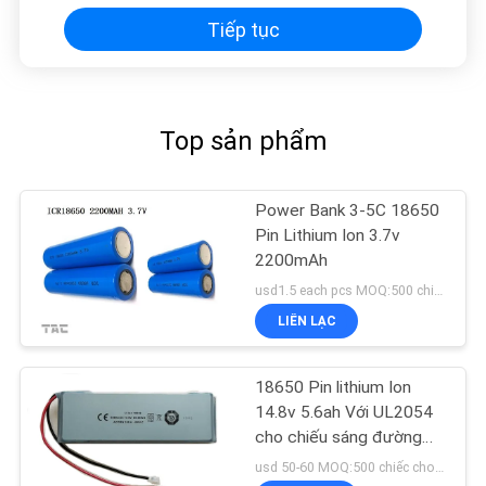
Tiếp tục
Top sản phẩm
Power Bank 3-5C 18650
Pin Lithium Ion 3.7v
2200mAh
usd1.5 each pcs MOQ:500 chiếc cho một cell, 50 gói cho bộ pin
LIÊN LẠC
18650 Pin lithium Ion
14.8v 5.6ah Với UL2054
cho chiếu sáng đường
phố
usd 50-60 MOQ:500 chiếc cho một cell, 50 gói cho bộ pin