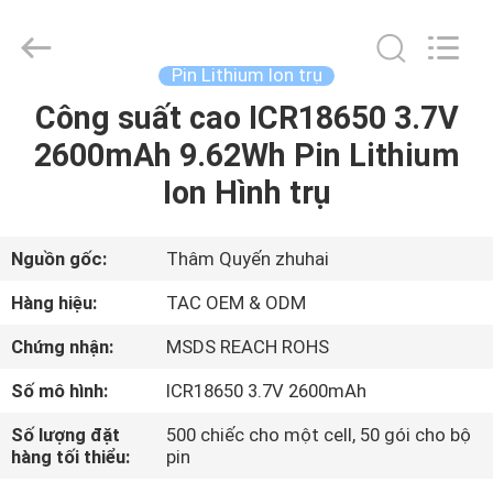
2011
-
2026
Guang
Zhou
Pin Lithium Ion trụ
Sunland
New
Energy
Công suất cao ICR18650 3.7V
TRANG
Technology
Co.,
2600mAh 9.62Wh Pin Lithium
CHỦ
Ltd..
All
Rights
Ion Hình trụ
Reserved.
CÁC
SẢN
Nguồn gốc:
Thâm Quyến zhuhai
PHẨM
Hàng hiệu:
TAC OEM & ODM
Chứng nhận:
MSDS REACH ROHS
VIDEO
Số mô hình:
ICR18650 3.7V 2600mAh
VỀ
Số lượng đặt
500 chiếc cho một cell, 50 gói cho bộ
hàng tối thiểu:
pin
CHÚNG