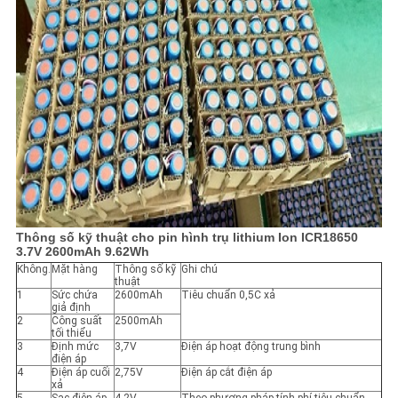
Thông số kỹ thuật cho pin hình trụ lithium Ion ICR18650
3.7V 2600mAh 9.62Wh
Không.
Mặt hàng
Thông số kỹ
Ghi chú
thuật
1
Sức chứa
2600mAh
Tiêu chuẩn 0,5C xả
giả định
2
Công suất
2500mAh
tối thiểu
3
Định mức
3,7V
Điện áp hoạt động trung bình
điện áp
4
Điện áp cuối
2,75V
Điện áp cắt điện áp
xả