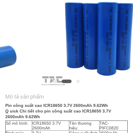
HỆ
CHÚNG
TÔI
TIN
TỨC
CÁC
TRƯỜNG
HỢP
Mô tả sản phẩm
YÊU
Pin công suất cao ICR18650 3.7V 2600mAh 9.62Wh
Q
uick Chi tiết cho pin công suất cao ICR18650 3.7V
CẦU
2600mAh 9.62Wh
Số mô hình:
ICR18650 3.7V
Tên thương
TAC-
BÁO
2600mAh
hiệu:
PIFC0820