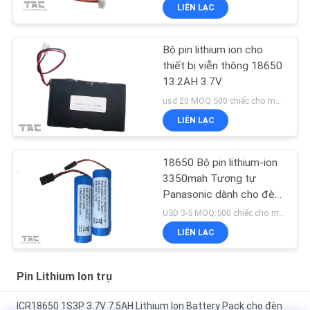
LIÊN LẠC
Bộ pin lithium ion cho
thiết bị viễn thông 18650
13.2AH 3.7V
usd 20 MOQ:500 chiếc cho một cell, 50 gói cho bộ pin
LIÊN LẠC
18650 Bộ pin lithium-ion
3350mah Tương tự
Panasonic dành cho đèn
chiếu sáng đầu xe đạp
USD 3-5 MOQ:500 chiếc cho một cell, 50 gói cho bộ pin
LIÊN LẠC
Pin Lithium Ion trụ
ICR18650 1S3P 3.7V 7.5AH Lithium Ion Battery Pack cho đèn