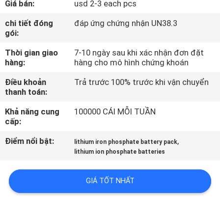
Giá bán:
usd 2-3 each pcs
TÔI
chi tiết đóng
đáp ứng chứng nhận UN38.3
gói:
THAM
Thời gian giao
7-10 ngày sau khi xác nhận đơn đặt
QUAN
hàng:
hàng cho mô hình chứng khoán
NHÀ
Điều khoản
Trả trước 100% trước khi vận chuyển
MÁY
thanh toán:
Khả năng cung
100000 CÁI MỖI TUẦN
KIỂM
cấp:
SOÁT
Điểm nổi bật:
,
lithium iron phosphate battery pack
CHẤT
lithium ion phosphate batteries
LƯỢNG
GIÁ TỐT NHẤT
LIÊN