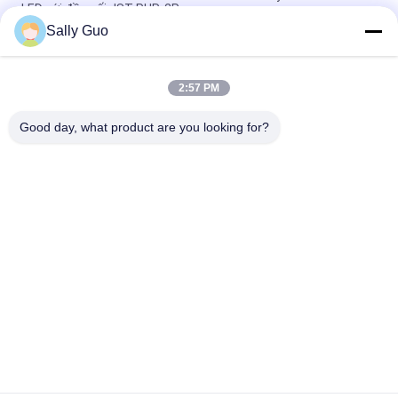
LED với đầu nối JST PHR-2P
Sally Guo
18650 Pin Lithium dành cho Điện thoại di động INM 7.4V
Lithium Ion 2200mAh Pack
2:57 PM
3,7 Volt 2300mAh Lithium Ion Hình trụ Đèn có thể sạc lại cho
Đèn Chớp Xe đạp
Good day, what product are you looking for?
Danh mục phổ biến
Tất cả
các
Hệ Thống Lưu Trữ 
Pin Lithium Ion Trụ
Năng Lượng Di Động
Pin LiFePO4 3.2V
Pin Li-Mn
Pin Polymer Lithium 
Pin LiSOCl2
Polymer
Hệ Thống Lưu Trữ 
Bộ Pin 12V LiFePO4
Năng Lượng Mặt 