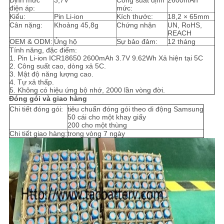
Định mức
3,7V
Công suất định
2600mAh
GIÁ
điện áp:
mức:
Kiểu:
Pin Li-ion
Kích thước:
18,2 × 65mm
Cân nặng:
Khoảng 45,8g
Chứng nhận
UN, RoHS,
REACH
SƠ
OEM & ODM:
Ủng hộ
Sự bảo đảm:
12 tháng
Tính năng, đặc điểm:
ĐỒ
1. Pin Li-ion ICR18650 2600mAh 3.7V 9.62Wh Xả hiện tại 5C
2. Công suất cao, dòng xả 5C.
TRANG
3. Mật độ năng lượng cao.
4. Tự xả thấp.
WEB
5. Không có hiệu ứng bộ nhớ, 2000 lần vòng đời.
Đóng gói và giao hàng
Chi tiết đóng gói:
tiêu chuẩn đóng gói theo di động Samsung
50 cái cho một khay giấy
PRIVACY
200 cho một thùng
Chi tiết giao hàng:
trong vòng 7 ngày
POLICY