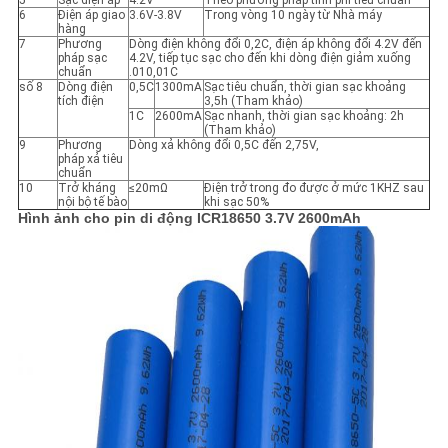
5
Sạc điện áp
4.2V
Theo phương pháp tính phí tiêu chuẩn
6
Điện áp giao
3.6V-3.8V
Trong vòng 10 ngày từ Nhà máy
hàng
7
Phương
Dòng điện không đổi 0,2C, điện áp không đổi 4.2V đến
pháp sạc
4.2V, tiếp tục sạc cho đến khi dòng điện giảm xuống
chuẩn
.010,01C
số 8
Dòng điện
0,5C
1300mA
Sạc tiêu chuẩn, thời gian sạc khoảng
tích điện
3,5h (Tham khảo)
1C
2600mA
Sạc nhanh, thời gian sạc khoảng: 2h
(Tham khảo)
9
Phương
Dòng xả không đổi 0,5C đến 2,75V,
pháp xả tiêu
chuẩn
10
Trở kháng
≤20mΩ
Điện trở trong đo được ở mức 1KHZ sau
nội bộ tế bào
khi sạc 50%
Hình ảnh cho
pin di động
ICR18650 3.7V
2600mAh