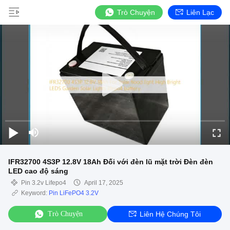
Trò Chuyện
Liên Lạc
IFR32700 4S3P 12.8V 18Ah Đối với đèn lũ mặt trời Đèn đèn
LED cao độ sáng
Pin 3.2v Lifepo4
April 17, 2025
Keyword:
Pin LiFePO4 3.2V
Trò Chuyện
Liên Hệ Chúng Tôi