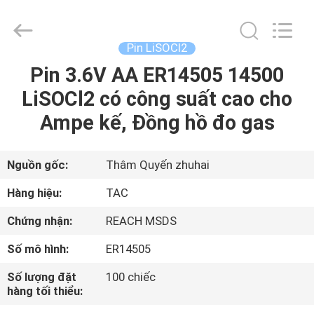
2011
-
2026
Guang
Zhou
Pin LiSOCl2
Sunland
New
Energy
Pin 3.6V AA ER14505 14500
TRANG
Technology
Co.,
LiSOCl2 có công suất cao cho
CHỦ
Ltd..
All
Rights
Ampe kế, Đồng hồ đo gas
Reserved.
CÁC
SẢN
Nguồn gốc:
Thâm Quyến zhuhai
PHẨM
Hàng hiệu:
TAC
Chứng nhận:
REACH MSDS
VIDEO
Số mô hình:
ER14505
VỀ
Số lượng đặt
100 chiếc
hàng tối thiểu:
CHÚNG