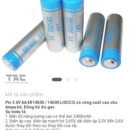
HỆ
CHÚNG
TÔI
TIN
TỨC
CÁC
TRƯỜNG
HỢP
Mô tả sản phẩm
Pin 3.6V AA ER14505 / 14500 LiSOCl2 có công suất cao cho
YÊU
Ampe kế, Đồng hồ đo gas
Sự miêu tả:
CẦU
1. Mật độ năng lượng cao có thể đạt 2400mAh
2. Điện áp cao: điện áp mạch hở 3,65V, dải điện áp 3,3V đến 3,6V
BÁO
được thay đổi theo sự thay đổi của tải,