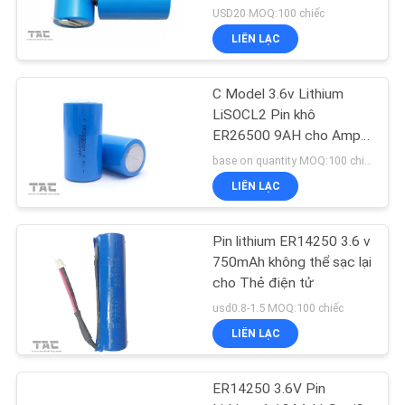
USD20 MOQ:100 chiếc
LIÊN LẠC
C Model 3.6v Lithium
LiSOCL2 Pin khô
ER26500 9AH cho Ampe
kế đồng hồ nước
base on quantity MOQ:100 chiếc
LIÊN LẠC
Pin lithium ER14250 3.6 v
750mAh không thể sạc lại
cho Thẻ điện tử
usd0.8-1.5 MOQ:100 chiếc
LIÊN LẠC
ER14250 3.6V Pin