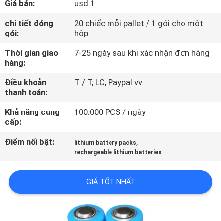
Giá bán:
usd 1
TÔI
chi tiết đóng
20 chiếc mỗi pallet / 1 gói cho một
gói:
hộp
THAM
Thời gian giao
7-25 ngày sau khi xác nhận đơn hàng
QUAN
hàng:
NHÀ
Điều khoản
T / T, LC, Paypal vv
MÁY
thanh toán:
Khả năng cung
100.000 PCS / ngày
KIỂM
cấp:
SOÁT
Điểm nổi bật:
,
lithium battery packs
CHẤT
rechargeable lithium batteries
LƯỢNG
GIÁ TỐT NHẤT
LIÊN