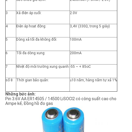
3
Xả điện áp cuối:
2.0V
4
Điện áp hoạt động:
3,4V (330Ω, trong 5 giây)
5
Dòng xả tối đa không đổi:
100mA
6
Tối đa dòng xung:
200mA
7
Nhiệt độ môi trường xung quanh:
-55 ~ + 85oC
số 8
Thời gian bảo quản:
≥10 năm, hàng năm tự xả 1%
Những bức ảnh:
Pin 3.6V AA ER14505 / 14500 LiSOCl2 có công suất cao cho
Ampe kế, Đồng hồ đo gas