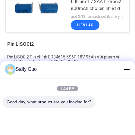
Lithium 1 / 2AA Li-Soci2
800mAh cho pin nhiệt độ
cao
usd 2.13 for each set (battery with tag) MOQ:100 chiếc
LIÊN LẠC
Pin LiSOCl2
Pin LiSOCl2 Pin chính ER34615 5S6P 18V 95Ah Với phạm vi
nhiệt độ môi trường -55 °C đến 85 °C
Sally Guo
Không sạc nhiệt độ rộng 3.6V ER34615 19000mAh LiSOCl2 pin
cho City Bike Smart Lock
6:14 PM
Không sạc pin 3.6V LiSOCL2 ER26500 9AH với đầu nối JST cho
thiết bị chống muỗi
Good day, what product are you looking for?
Danh mục phổ biến
Tất cả
các
Hệ Thống Lưu Trữ 
Pin Lithium Ion Trụ