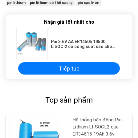
pin lithium
pin lithium có thể sạc lại
pin sạc li-on
Nhận giá tốt nhất cho
Pin 3.6V AA ER14505 14500
LiSOCl2 có công suất cao cho
Ampe kế, Đồng hồ đo gas
Tiếp tục
Top sản phẩm
Hệ thống báo động Pin
Lithium LI-SOCL2 của
ER34615 19Ah 3.6v